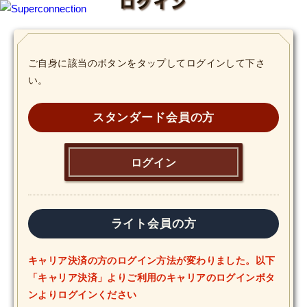
ログイン
TOP
ご自身に該当のボタンをタップしてログインして下さ
い。
INFO
SHIHO’s DIARY
スタンダード会員の方
STAFF DIARY
ログイン
SHIHO’s VOICE
We Spy!
ライト会員の方
SPECIAL
キャリア決済の方のログイン方法が変わりました。以下
「キャリア決済」よりご利用のキャリアのログインボタ
#Throwback
ンよりログインください