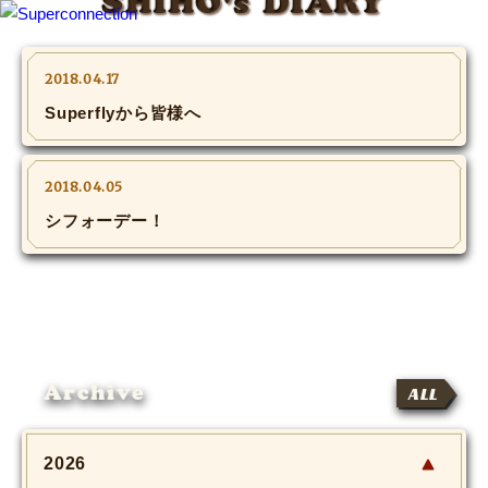
SHIHO's DIARY
TOP
2018.04.17
Superflyから皆様へ
INFO
SHIHO’s DIARY
2018.04.05
シフォーデー！
STAFF DIARY
SHIHO’s VOICE
We Spy!
Archive
ALL
SPECIAL
#Throwback
2026