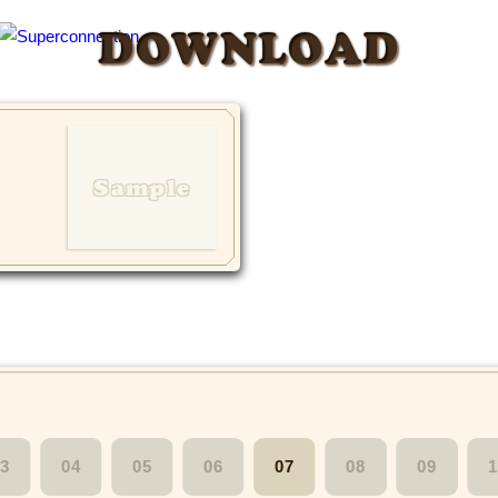
DOWNLOAD
3
04
05
06
07
08
09