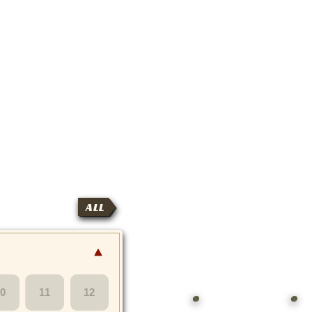
ALL
10
11
12