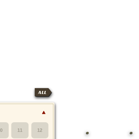
ALL
10
11
12