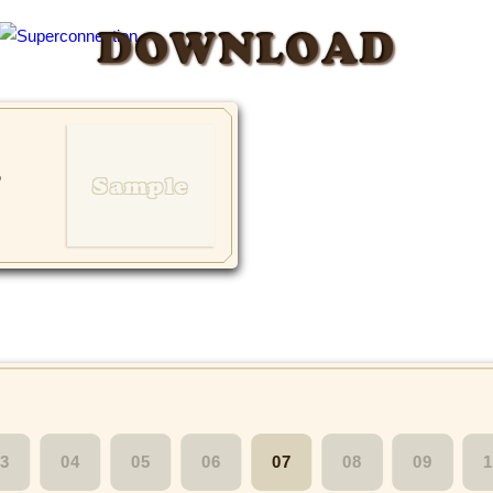
DOWNLOAD
o
3
04
05
06
07
08
09