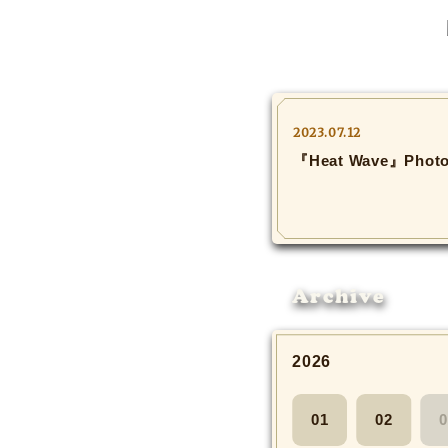
2023.07.12
『Heat Wave』Phot
Archive
2026
01
02
0