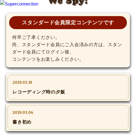
We Spy!
TOP
スタンダード会員限定コンテンツです
INFO
何卒ご了承ください。
尚、スタンダード会員にご入会済みの方は、スタン
ダード会員にてログイン後、
SHIHO’s DIARY
コンテンツをお楽しみください。
STAFF DIARY
SHIHO’s VOICE
2019.03.19
レコーディング時の夕飯
We Spy!
SPECIAL
2019.03.04
書き初め
#Throwback