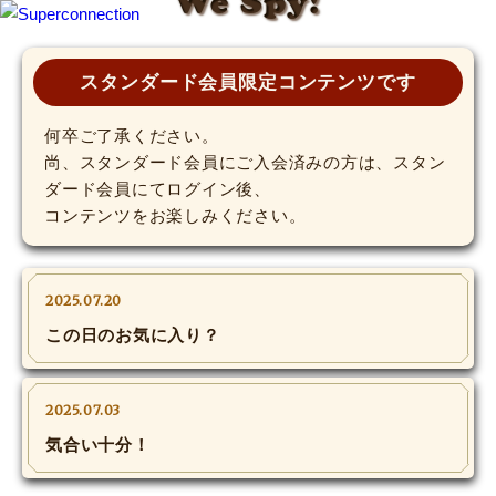
We Spy!
TOP
スタンダード会員限定コンテンツです
INFO
何卒ご了承ください。
尚、スタンダード会員にご入会済みの方は、スタン
ダード会員にてログイン後、
SHIHO’s DIARY
コンテンツをお楽しみください。
STAFF DIARY
SHIHO’s VOICE
2025.07.20
この日のお気に入り？
We Spy!
SPECIAL
2025.07.03
気合い十分！
#Throwback