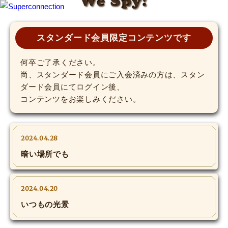
We Spy!
TOP
スタンダード会員限定コンテンツです
INFO
何卒ご了承ください。
尚、スタンダード会員にご入会済みの方は、スタン
ダード会員にてログイン後、
SHIHO’s DIARY
コンテンツをお楽しみください。
STAFF DIARY
SHIHO’s VOICE
2024.04.28
暗い場所でも
We Spy!
SPECIAL
2024.04.20
いつもの光景
#Throwback